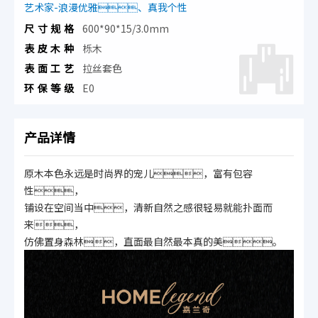
艺术家-浪漫优雅、真我个性
尺寸规格
600*90*15/3.0mm
表皮木种
栎木
表面工艺
拉丝套色
环保等级
E0
产品详情
原木本色永远是时尚界的宠儿，富有包容
性，
铺设在空间当中，清新自然之感很轻易就能扑面而
来，
仿佛置身森林，直面最自然最本真的美。