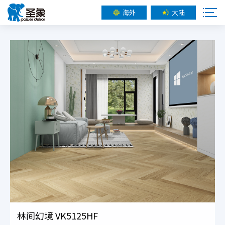
海外
大陆
林间幻境 VK5125HF