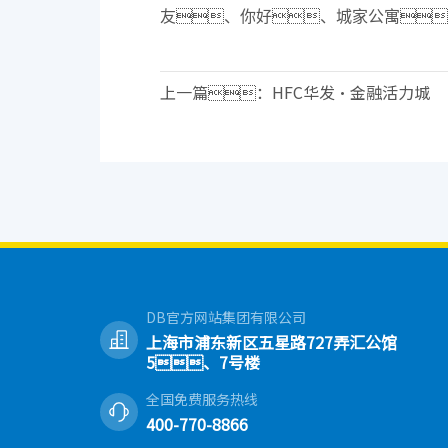
友、你好、城家公寓
上一篇：HFC华发·金融活力城
DB官方网站集团有限公司
上海市浦东新区五星路727弄汇公馆
5、7号楼
全国免费服务热线
400-770-8866