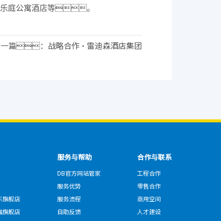
乐庭公寓酒店等。
下一篇：战略合作·雷迪森酒店集团
服务与帮助
合作与联系
DB官方网站管家
工程合作
护
服务优势
零售合作
东旗舰店
服务流程
商用空间
猫旗舰店
自助反馈
人才建设