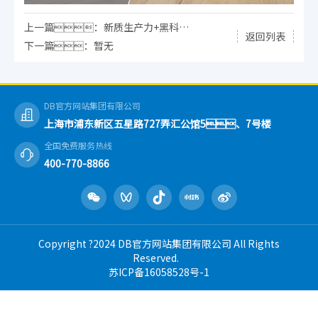
上一篇：新质生产力+黑科
返回列表
技，成就行业001 | DB官方网站获
下一篇：暂无
国际SGS地板功能分级认证五星级评定！
DB官方网站集团有限公司
上海市浦东新区五星路727弄汇公馆5、7号楼
全国免费服务热线
400-770-8866
Copyright ?2024 DB官方网站集团有限公司 All Rights
Reserved.
苏ICP备16058528号-1