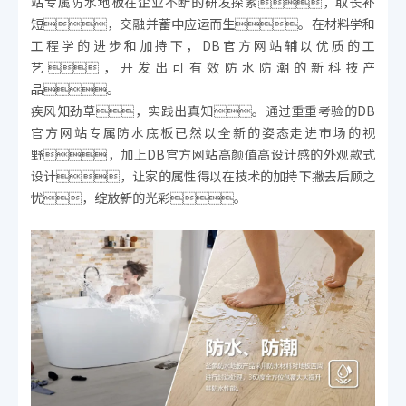
站专属防水地板在企业不断的研发探索，取长补
短，交融并蓄中应运而生。在材料学和
工程学的进步和加持下，DB官方网站辅以优质的工
艺，开发出可有效防水防潮的新科技产
品。
疾风知劲草，实践出真知。通过重重考验的DB
官方网站专属防水底板已然以全新的姿态走进市场的视
野，加上DB官方网站高颜值高设计感的外观款式
设计，让家的属性得以在技术的加持下撇去后顾之
忧，绽放新的光彩。