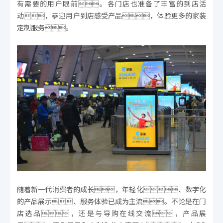
有需要的用户眼前。各门店也准备了丰富的到店活
动，恭迎用户到店感受产品，体验更多的家装
定制服务。
随着新一代消费者的成长，年轻化、数字化
的产品展示、服务体验已成为主流。不论是在门
店选品，还是与导购在线交流，产品展