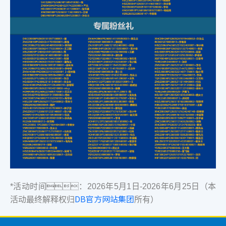
*活动时间：2026年5月1日-2026年6月25日（本
DB官方网站集团
活动最终解释权归
所有）