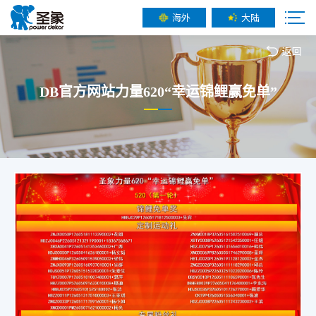
海外
大陆
返回
DB官方网站力量620“幸运锦鲤赢免单”